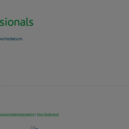
sionals
oortedatum.
 geneesmiddelenbewaking
|
Teva Nederland