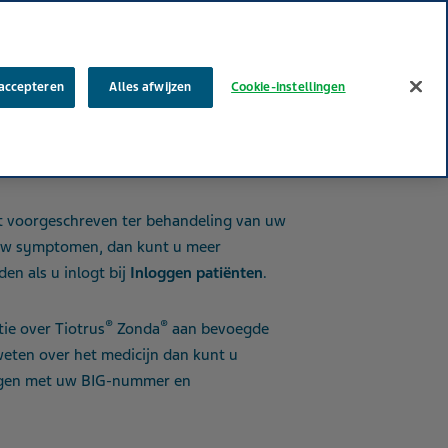
 accepteren
Alles afwijzen
Cookie-instellingen
emedicijn dat wordt gebruikt om chronisch
ic Obstructive Pulmonary Disease, COPD)
t voorgeschreven ter behandeling van uw
uw symptomen, dan kunt u meer
en als u inlogt bij
Inloggen patiënten
.
®
®
ie over Tiotrus
Zonda
aan bevoegde
weten over het medicijn dan kunt u
gen met uw BIG-nummer en