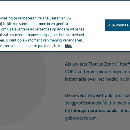
rvaring te verbeteren, te analyseren en uw
] te klikken stemt u hiermee in en geeft u
Alle cookies
om u relevantere advertenties op andere websites
®
®
Tiotrus
Zonda
is een inhalati
of zal het minder nauwkeurig zijn en het kan invloed
obstructieve longziekte (Chron
eden. U kunt op elk moment van mening veranderen.
e verzamelen en onze partners, klikt u
hier.
te behandelen.
®
Als uw arts Tiotrus Zonda
heef
COPD en ter vermindering van 
informatie over het medicijn vind
Deze website geeft ook informat
zorgprofessionals. Wilt u meer 
bij
Inloggen professionals
inlog
geboortedatum.