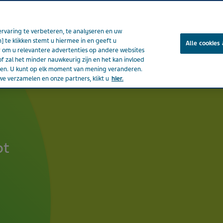
rvaring te verbeteren, te analyseren en uw
] te klikken stemt u hiermee in en geeft u
Alle cookies
om u relevantere advertenties op andere websites
of zal het minder nauwkeurig zijn en het kan invloed
ënten
Nieuws & media
Producten
Onze impact
Jou
eden. U kunt op elk moment van mening veranderen.
e verzamelen en onze partners, klikt u
hier.
pt