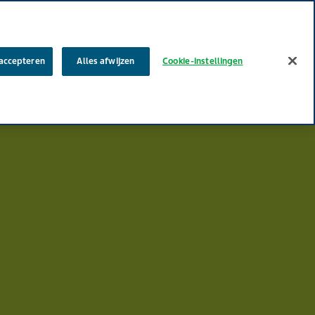
Zoek
 accepteren
Alles afwijzen
Cookie-instellingen
w carrière
MyTeva
Contact
Productklacht melden