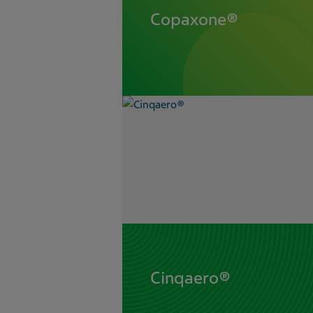
Copaxone®
Cinqaero®