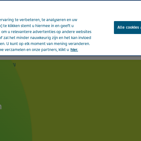
rvaring te verbeteren, te analyseren en uw
] te klikken stemt u hiermee in en geeft u
Alle cookies
om u relevantere advertenties op andere websites
of zal het minder nauwkeurig zijn en het kan invloed
ënten
Nieuws & media
Producten
Onze impact
Jou
eden. U kunt op elk moment van mening veranderen.
e verzamelen en onze partners, klikt u
hier.
n