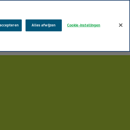
Zoek
 accepteren
Alles afwijzen
Cookie-instellingen
w carrière
MyTeva
Contact
Productklacht melden