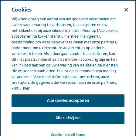
NEDERLAND
Menu
Cookies
Wij willen graag een aantal van uw gegevens verzamelen om
Nederland
Jouw carrière
Article pages
Onze mensen
uw browse-ervaring te verbeteren, te analyseren en uw
betrokkenheid bij onze inhoud te meten. Door op [Alle cookies
accepteren] te klikken stemt u hiermee in en geeft u
toestemming om deze gegevens te delen met onze partners,
Onze mensen
onder meer om u relevantere advertenties op andere
websites te tonen. Als u doorgaat zonder te accepteren, kan
dit niet plaatsvinden of zal het minder nauwkeurig zijn en het
kan invloed hebben op uw ervaring van de site en de diensten
die wij kunnen aanbieden. U kunt op elk moment van mening
veranderen. Voor meer informatie over uw rechten, onze
praktijken, de gegevens die we verzamelen en onze partners,
klikt u
hier.
Alle cookies accepteren
Alles afwijzen
Cookie-instellingen