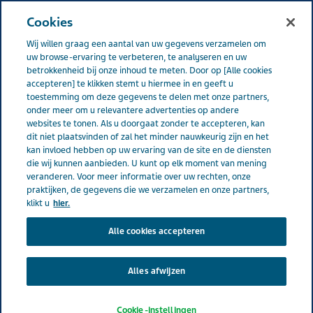
NEDERLAND
Menu
Cookies
Wij willen graag een aantal van uw gegevens verzamelen om
Nederland
Nieuws & media
latest news
Volg ons
uw browse-ervaring te verbeteren, te analyseren en uw
betrokkenheid bij onze inhoud te meten. Door op [Alle cookies
accepteren] te klikken stemt u hiermee in en geeft u
Volg ons
toestemming om deze gegevens te delen met onze partners,
onder meer om u relevantere advertenties op andere
websites te tonen. Als u doorgaat zonder te accepteren, kan
dit niet plaatsvinden of zal het minder nauwkeurig zijn en het
kan invloed hebben op uw ervaring van de site en de diensten
die wij kunnen aanbieden. U kunt op elk moment van mening
veranderen. Voor meer informatie over uw rechten, onze
praktijken, de gegevens die we verzamelen en onze partners,
klikt u
hier.
Alle cookies accepteren
Alles afwijzen
Cookie-instellingen