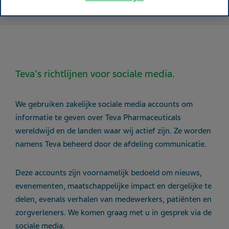
Teva's richtlijnen voor sociale media.
We gebruiken zakelijke sociale media accounts om
informatie te geven over Teva Pharmaceuticals
wereldwijd en de landen waar wij actief zijn.
Ze worden
namens Teva beheerd door de afdeling communicatie.
Deze accounts zijn voornamelijk bedoeld om nieuws,
evenementen, maatschappelijke impact en dergelijke te
delen, evenals verhalen van medewerkers, patiënten en
zorgverleners. We komen graag met u in gesprek via de
sociale media.