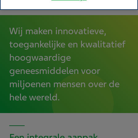
Wij maken innovatieve,
toegankelijke en kwalitatief
hoogwaardige
geneesmiddelen voor
miljoenen mensen over de
hele wereld.
Een integrale aanpak