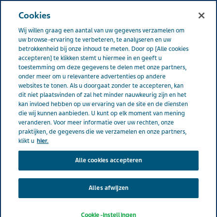
NEDERLAND
Menu
Cookies
Wij willen graag een aantal van uw gegevens verzamelen om
Nederland
Contact
Contact opnemen
uw browse-ervaring te verbeteren, te analyseren en uw
betrokkenheid bij onze inhoud te meten. Door op [Alle cookies
accepteren] te klikken stemt u hiermee in en geeft u
Contact opnemen
toestemming om deze gegevens te delen met onze partners,
onder meer om u relevantere advertenties op andere
websites te tonen. Als u doorgaat zonder te accepteren, kan
dit niet plaatsvinden of zal het minder nauwkeurig zijn en het
kan invloed hebben op uw ervaring van de site en de diensten
die wij kunnen aanbieden. U kunt op elk moment van mening
Contactformulier
veranderen. Voor meer informatie over uw rechten, onze
praktijken, de gegevens die we verzamelen en onze partners,
klikt u
hier.
Naam
(required)
Alle cookies accepteren
Alles afwijzen
E-mail adres
(required)
Cookie-instellingen