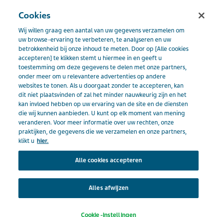
AJOVY®
Menu
Cookies
Wij willen graag een aantal van uw gegevens verzamelen om
Nederland
AJOVY I Teva
Over AJOVY
uw browse-ervaring te verbeteren, te analyseren en uw
betrokkenheid bij onze inhoud te meten. Door op [Alle cookies
accepteren] te klikken stemt u hiermee in en geeft u
toestemming om deze gegevens te delen met onze partners,
onder meer om u relevantere advertenties op andere
websites te tonen. Als u doorgaat zonder te accepteren, kan
dit niet plaatsvinden of zal het minder nauwkeurig zijn en het
kan invloed hebben op uw ervaring van de site en de diensten
die wij kunnen aanbieden. U kunt op elk moment van mening
Close
veranderen. Voor meer informatie over uw rechten, onze
praktijken, de gegevens die we verzamelen en onze partners,
klikt u
hier.
Inloggen patiënten
Alle cookies accepteren
Wil je meer informatie over AJOVY® en heb je AJOVY
Alles afwijzen
voorgeschreven gekregen? Dan kun je in het
volgende scherm inloggen met het EU-nummer dat
Cookie-instellingen