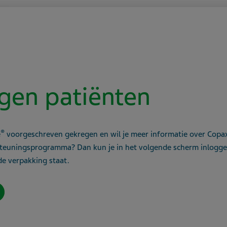
Copaxone 20 mg
Iedere verpakking bevat
Copaxone 20 mg/ml oploss
bevat 1 ml oplossing en z
gen patiënten
verpakking, waarbij je a
folie te verwijderen. Dit
Copaxone voorgevulde spu
®
e
voorgeschreven gekregen en wil je meer informatie over Copa
is geen verdere bereidin
euningsprogramma? Dan kun je in het volgende scherm inlogge
e verpakking staat.
Bij Copaxone 20 mg/ml m
voorgevulde spuit dageli