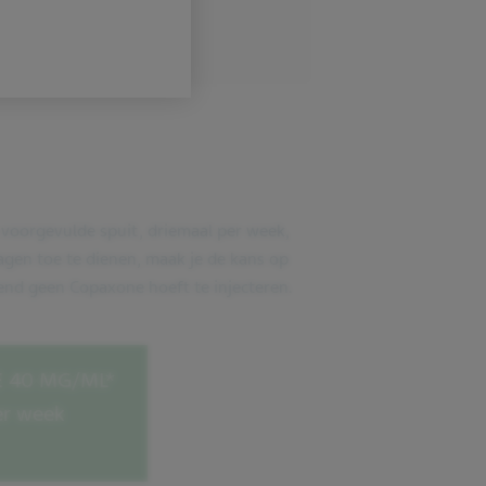
 voorgevulde spuit, driemaal per week,
gen toe te dienen, maak je de kans op
ekend geen Copaxone hoeft te injecteren.
 40 MG/ML*
er week