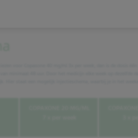
ma
e kiezen voor Copaxone 40 mg/ml 3x per week, dan is de dosis één
an minimaal 48 uur. Door het medicijn elke week op dezelfde da
ijk. Hier staat een mogelijk injectieschema, waarbij je in het we
COPAXONE 20 MG/ML
COPAXONE
7 x per week
3 x p