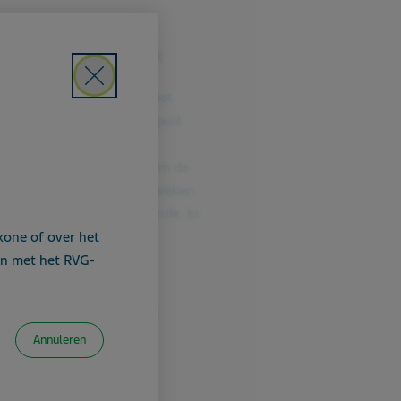
/ml 7x per week
Close
 28 voorgevulde spuiten met
ing voor injectie. Elke spuit
it verpakt in een aparte
an het lipje moet trekken om de
 is een voorraad voor vier weken.
iten zijn klaar voor gebruik. Er
xone of over het
g nodig.
n met het RVG-
oet je de dosis van één
jks onderhuids toedienen.
Annuleren