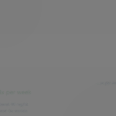
x per week
 bevat 40 mg/ml
tof. De steriele