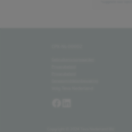
*suggestie voor inje
CPX-NL-00002
Gebruikersvoorwaarden
Privacybeleid
Privacybeleid
Geneesmiddelenbewaking
Volg Teva Nederland
Copyright © 2024 Teva Nederland B.V.