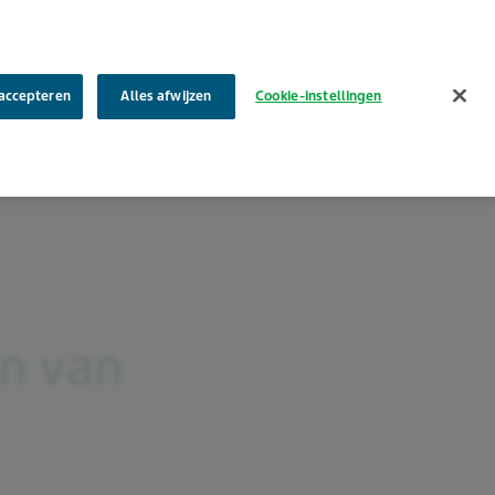
Zoek
 accepteren
Alles afwijzen
Cookie-instellingen
Care4MS
Leven met
Service & bestellen
Contact
n van