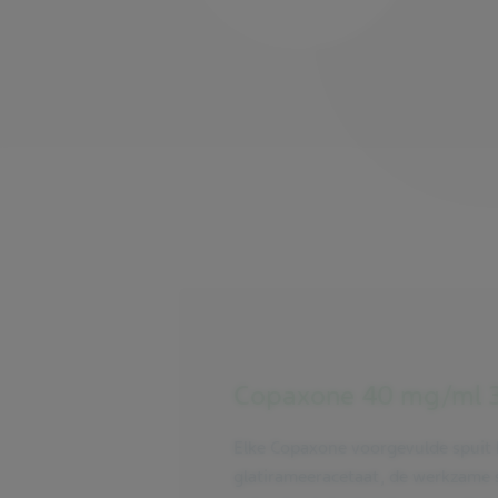
Copaxone 40 mg/ml 3
Elke Copaxone voorgevulde spuit
glatirameeracetaat, de werkzame s