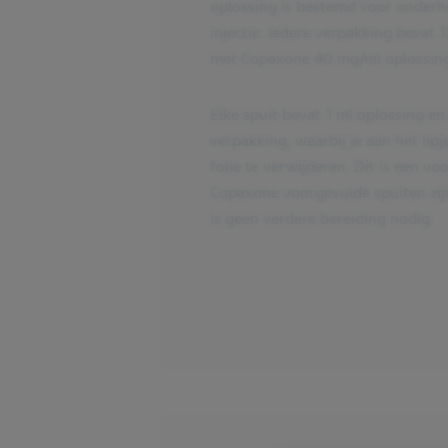
oplossing is bestemd voor onderh
injectie. Iedere verpakking bevat 
met Copaxone 40 mg/ml oplossing 
Elke spuit bevat 1 ml oplossing en 
verpakking, waarbij je aan het lip
folie te verwijderen. Dit is een v
Copaxone voorgevulde spuiten zijn
is geen verdere bereiding nodig.