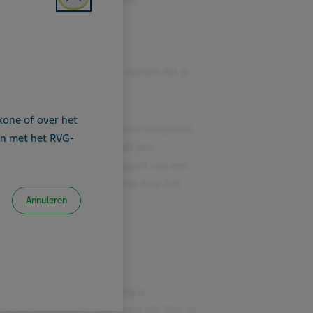
pnieuw gekeurd moeten worden.
Close
et verplicht om het CBR te melden dat je
xone of over het
ant is het je eigen verantwoordelijkheid
n met het RVG-
e te melden, dan zul je zelf een
ede-invullen én er een rapport van een
orden) en een rijtest, beide door het
Annuleren
tussen de 3 en 5 jaar geldig is.
 grote aanhanger). Overigens zijn hier, in