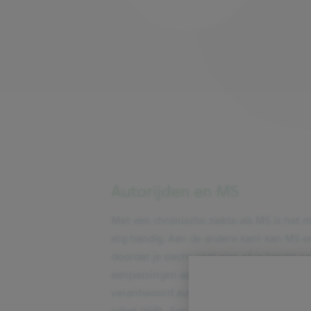
Autorijden en MS
Met een chronische ziekte als MS is het mo
erg handig. Aan de andere kant kan MS er
doordat je slecht gaat zien of je kracht v
aanpassingen aan de auto nodig. Belangrij
verantwoord auto te rijden. Bij een onge