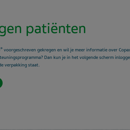
s overigens slechts tijdelijk geldig, je zult om de 1 tot 5 jaar o
gen patiënten
krijgt MS, dan spelen er verschillende dingen. Het is namelijk ni
®
e
voorgeschreven gekregen en wil je meer informatie over Copa
 dan zul je altijd te maken krijgen met keuringen. Aan de andere k
euningsprogramma? Dan kun je in het volgende scherm inlogge
toe, maar ook naar medegebruikers. Kies je ervoor om jouw situati
e verpakking staat.
via de gemeente waar je woont, waarbij de huisarts deze moet m
een mogelijk technisch rapport bij (als de auto aangepast moet w
nde beslissing.
n autorijden
m auto te rijden, dat mag je dus ook niet doen van de wet.
hebt, krijg je bij goedkeuring een groot of normaal rijbewijs dat 
 alleen je normaal rijbewijs halen/houden (dat houdt in: ook geen