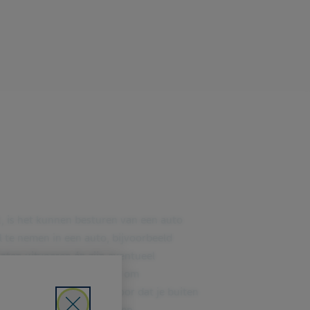
bt, is het kunnen besturen van een auto
 te nemen in een auto, bijvoorbeeld
laten uitvoeren én zijn eventueel
 als je niet in staat bent om
n keuring zorgt er dan voor dat je buiten