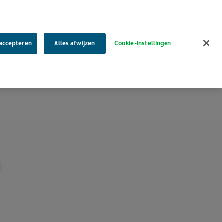
Zoek
 accepteren
Alles afwijzen
Cookie-instellingen
Care4MS
Leven met
Service & bestellen
Contact
n