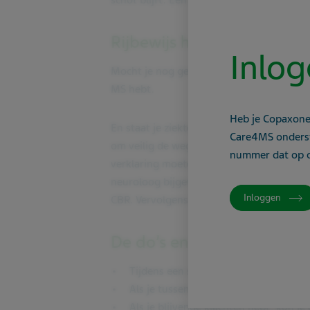
schot blijft. Een geschiktheidverklaring i
Rijbewijs halen
Inlog
Mocht je nog geen rijbewijs hebben en je 
MS hebt.
Heb je Copaxon
En staat je ziekte eenmaal geregistreerd,
Care4MS onderst
om veilig de weg op te gaan. Naar jezelf 
nummer dat op d
verklaring moeten aanvragen. Die doe je 
neuroloog bijgevoegd moet zijn. Er komt 
Inloggen
CBR. Vervolgens neemt het CBR een binde
De do’s en don’ts van MS e
Tijdens een schub ben je ongeschikt o
Als je tussen de schubs geen klachten 
Als je blijvende klachten hebt, kun je