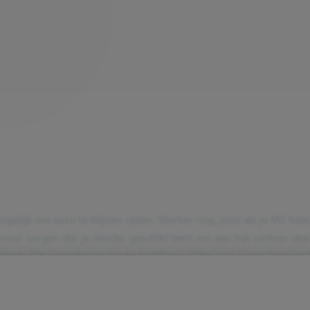
gelijk om auto te blijven rijden. Sterker nog, juist als je MS he
voor zorgen dat je minder geschikt bent om aan het verkeer deel
erliest. Om verantwoord auto te blijven rijden kun je een keuring 
k om te weten: het is strafbaar om aan het verkeer deel te nemen
luk zou je verzekeringsmaatschappij dan moeilijk kunnen doen. Ee