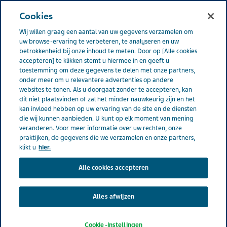
NEDERLAND
Menu
Cookies
Wij willen graag een aantal van uw gegevens verzamelen om
Nederland
Contact
uw browse-ervaring te verbeteren, te analyseren en uw
betrokkenheid bij onze inhoud te meten. Door op [Alle cookies
accepteren] te klikken stemt u hiermee in en geeft u
toestemming om deze gegevens te delen met onze partners,
DO NOT PUBLISH THIS
onder meer om u relevantere advertenties op andere
websites te tonen. Als u doorgaat zonder te accepteren, kan
dit niet plaatsvinden of zal het minder nauwkeurig zijn en het
PAGE
kan invloed hebben op uw ervaring van de site en de diensten
die wij kunnen aanbieden. U kunt op elk moment van mening
veranderen. Voor meer informatie over uw rechten, onze
praktijken, de gegevens die we verzamelen en onze partners,
klikt u
hier.
Alle cookies accepteren
Alles afwijzen
Contact
Carrière
Cookie-instellingen