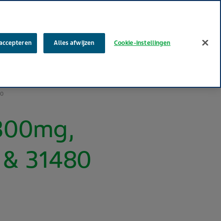
Zoek
 accepteren
Alles afwijzen
Cookie-instellingen
w carrière
MyTeva
Contact
Productklacht melden
80
 300mg,
 & 31480