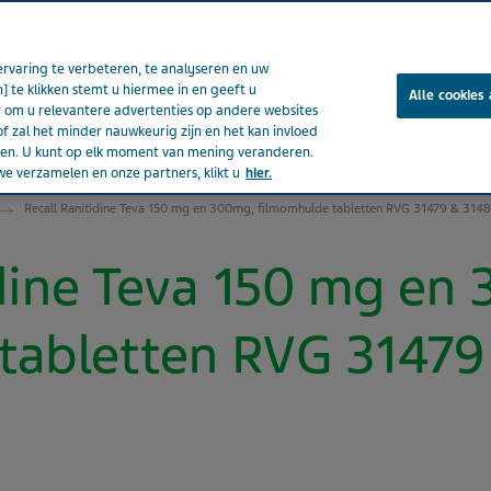
rvaring te verbeteren, te analyseren en uw
] te klikken stemt u hiermee in en geeft u
Alle cookies
om u relevantere advertenties op andere websites
of zal het minder nauwkeurig zijn en het kan invloed
ënten
Nieuws & media
Producten
Onze impact
Jou
eden. U kunt op elk moment van mening veranderen.
e verzamelen en onze partners, klikt u
hier.
Recall Ranitidine Teva 150 mg en 300mg, filmomhulde tabletten RVG 31479 & 314
idine Teva 150 mg en
tabletten RVG 31479