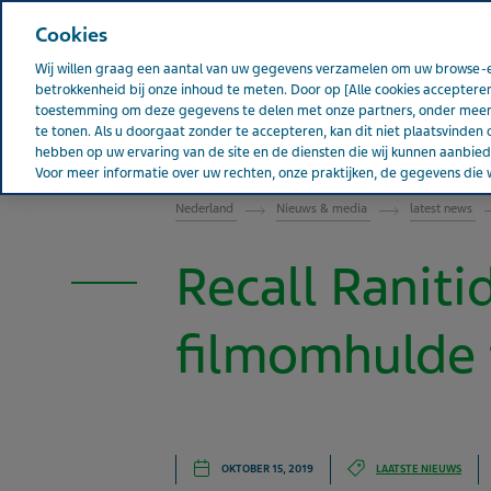
Teva wereldwijd
Cookies
Wij willen graag een aantal van uw gegevens verzamelen om uw browse-e
betrokkenheid bij onze inhoud te meten. Door op [Alle cookies accepteren
toestemming om deze gegevens te delen met onze partners, onder meer 
te tonen. Als u doorgaat zonder te accepteren, kan dit niet plaatsvinden 
Over Teva
Pati
NEDERLAND
hebben op uw ervaring van de site en de diensten die wij kunnen aanbi
Voor meer informatie over uw rechten, onze praktijken, de gegevens die w
Nederland
Nieuws & media
latest news
Recall Ranit
filmomhulde 
OKTOBER 15, 2019
LAATSTE NIEUWS