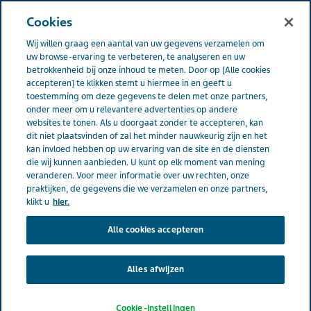
NEDERLAND
Menu
Cookies
Wij willen graag een aantal van uw gegevens verzamelen om
Nederland
Producten
Broomhexine 8=5 drank
uw browse-ervaring te verbeteren, te analyseren en uw
betrokkenheid bij onze inhoud te meten. Door op [Alle cookies
accepteren] te klikken stemt u hiermee in en geeft u
toestemming om deze gegevens te delen met onze partners,
Broomhexine 8=5 drank
onder meer om u relevantere advertenties op andere
websites te tonen. Als u doorgaat zonder te accepteren, kan
dit niet plaatsvinden of zal het minder nauwkeurig zijn en het
kan invloed hebben op uw ervaring van de site en de diensten
Omschrijving
die wij kunnen aanbieden. U kunt op elk moment van mening
veranderen. Voor meer informatie over uw rechten, onze
praktijken, de gegevens die we verzamelen en onze partners,
Bij vastzittende hoest door taai slijm
klikt u
hier.
Toelichting
Alle cookies accepteren
Maakt het ophoesten makkelijker als dit door
taai slijm wordt bemoeilijkt. Met menthol-
Alles afwijzen
bananensmaak.
Cookie-instellingen