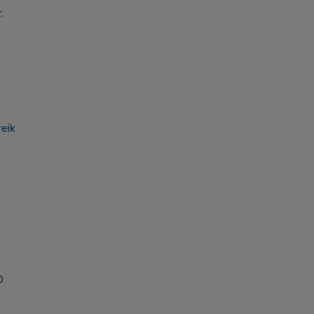
.
eik
0