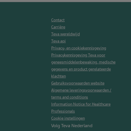
Contact
Carrière
Teva wereldwijd
Teva api
Privacy- en cookiekennisgeving
Privacykennisgeving Teva voor
geneesmiddelenbewaking, medische
gegevens en product gerelateerde
klachten
Gebruiksvoorwaarden website
Algemene leveringsvoorwaarden /
terms and conditions
Information Notice for Healthcare
Professionals
Cookie instellingen
Volg Teva Nederland