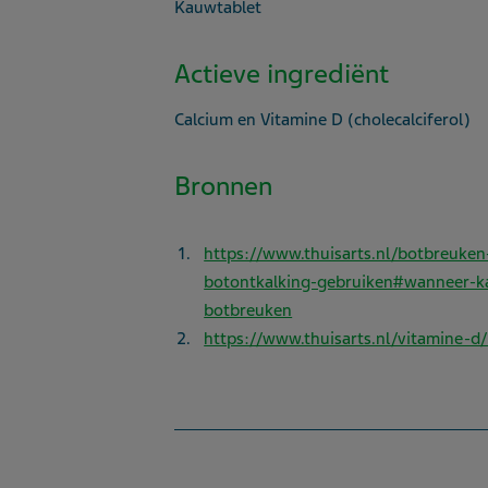
Kauwtablet
Actieve ingrediënt
Calcium en Vitamine D (cholecalciferol)
Bronnen
https://www.thuisarts.nl/botbreuken
botontkalking-gebruiken#wanneer-ka
botbreuken
https://www.thuisarts.nl/vitamine-d