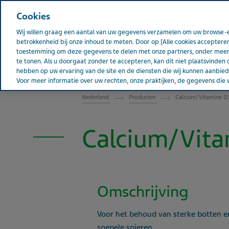
Teva wereldwijd
Cookies
Wij willen graag een aantal van uw gegevens verzamelen om uw browse-e
betrokkenheid bij onze inhoud te meten. Door op [Alle cookies accepteren
toestemming om deze gegevens te delen met onze partners, onder meer 
te tonen. Als u doorgaat zonder te accepteren, kan dit niet plaatsvinden 
Over Teva
Pati
NEDERLAND
hebben op uw ervaring van de site en de diensten die wij kunnen aanbi
Voor meer informatie over uw rechten, onze praktijken, de gegevens die w
Nederland
Producten
Calcium/Vitamine 
Calcium/Vit
Omschrijving
Voor het behoud van sterke botten e
soepele spieren