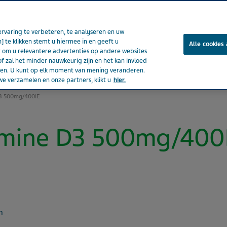
rvaring te verbeteren, te analyseren en uw
] te klikken stemt u hiermee in en geeft u
Alle cookies
om u relevantere advertenties op andere websites
of zal het minder nauwkeurig zijn en het kan invloed
ënten
Nieuws & media
Producten
Onze impact
Jou
eden. U kunt op elk moment van mening veranderen.
e verzamelen en onze partners, klikt u
hier.
D3 500mg/400IE
amine D3 500mg/400
n