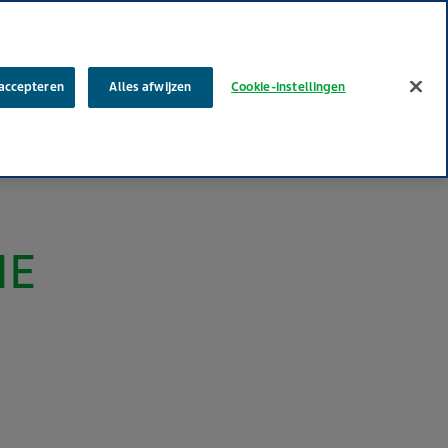
Zoek
 accepteren
Alles afwijzen
Cookie-instellingen
w carrière
MyTeva
Contact
Productklacht melden
IE