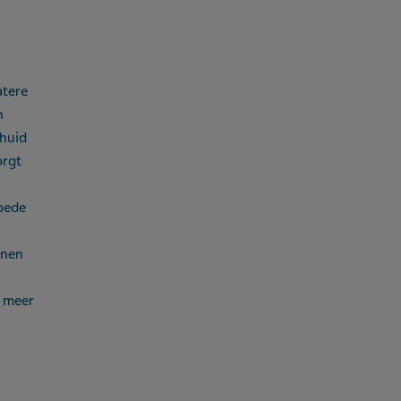
atere
n
huid
orgt
goede
nnen
r meer