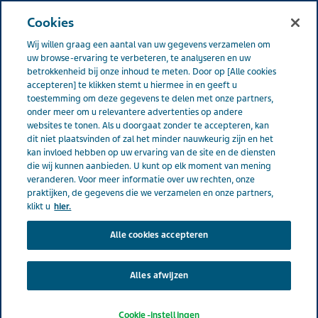
NEDERLAND
Menu
Cookies
Wij willen graag een aantal van uw gegevens verzamelen om
Nederland
Producten
Paracetamol 120 mg zetpil
uw browse-ervaring te verbeteren, te analyseren en uw
betrokkenheid bij onze inhoud te meten. Door op [Alle cookies
accepteren] te klikken stemt u hiermee in en geeft u
toestemming om deze gegevens te delen met onze partners,
Paracetamol 120 mg zetpil
onder meer om u relevantere advertenties op andere
websites te tonen. Als u doorgaat zonder te accepteren, kan
dit niet plaatsvinden of zal het minder nauwkeurig zijn en het
kan invloed hebben op uw ervaring van de site en de diensten
Omschrijving
die wij kunnen aanbieden. U kunt op elk moment van mening
veranderen. Voor meer informatie over uw rechten, onze
praktijken, de gegevens die we verzamelen en onze partners,
Bij koorts en pijn
klikt u
hier.
Toelichting
Alle cookies accepteren
Koorts en pijn bij griep en verkoudheid, koorts
en pijn na vaccinatie, hoofdpijn, kiespijn, spit
Alles afwijzen
en spierpijn en zenuwpijn.
Cookie-instellingen